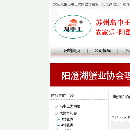
您现在的位
岛中王大闸蟹
大闸蟹礼券
产品
>> 所
3对礼券
4对礼券