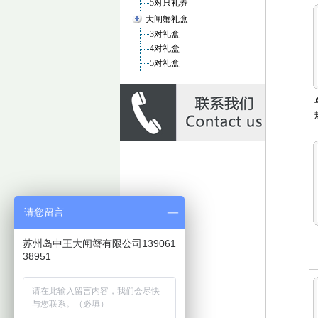
5对只礼券
大闸蟹礼盒
3对礼盒
4对礼盒
5对礼盒
请您留言
苏州岛中王大闸蟹有限公司139061
38951