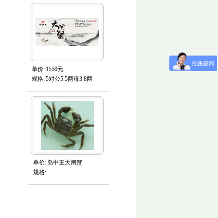
单价:
1550元
规格:
5对公5.5两母3.8两
单价:
岛中王大闸蟹
规格: