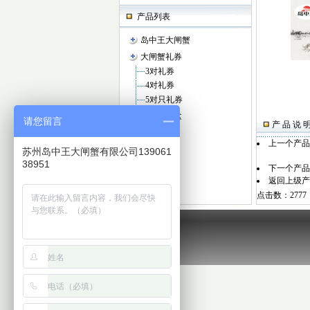
产品列表
岛中王大闸蟹
大闸蟹礼券
3对礼券
4对礼券
5对只礼券
大闸蟹礼盒
请您留言
产 品 说 
3对礼盒
上一个产
4对礼盒
苏州岛中王大闸蟹有限公司139061
5对礼盒
38951
下一个产
返回上级产
点击数：2777 