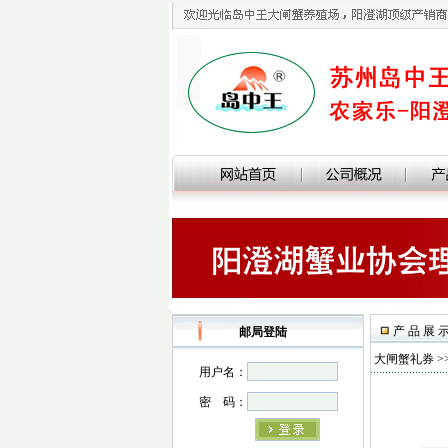
产 品 展 
邮局登陆
大闸蟹礼券
>
用户名：
密 码：