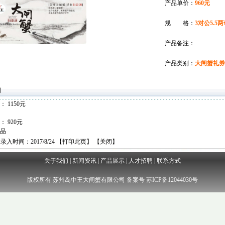
产品单价：
960元
规 格：
3对公5.5两
产品备注：
产品类别：
大闸蟹礼券
明
品：
1150元
品：
920元
品
录入时间：2017/8/24 【
打印此页
】 【
关闭
】
关于我们
|
新闻资讯
|
产品展示
|
人才招聘
|
联系方式
版权所有 苏州岛中王大闸蟹有限公司 备案号 苏ICP备12044030号