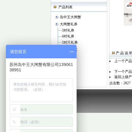
产品列表
岛中王大闸蟹
大闸蟹礼券
3对礼券
4对礼券
5对只礼券
大闸蟹礼盒
请您留言
产 品 说 
3对礼盒
上一个产
4对礼盒
苏州岛中王大闸蟹有限公司139061
5对礼盒
38951
下一个产
返回上级产
点击数：2827 