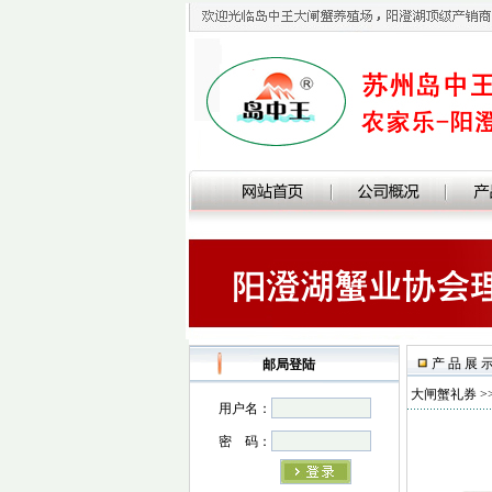
产 品 展 
邮局登陆
大闸蟹礼券
>
用户名：
密 码：