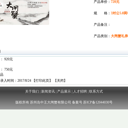
产品单价：
720元
规 格：
3对公5.0两
产品备注：
产品类别：
大闸蟹礼券
明
品：
920元
品：
750元
品
录入时间：2017/8/24 【
打印此页
】 【
关闭
】
关于我们
|
新闻资讯
|
产品展示
|
人才招聘
|
联系方式
版权所有 苏州岛中王大闸蟹有限公司 备案号 苏ICP备12044030号