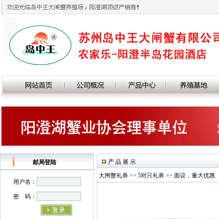
产 品 展 示
邮局登陆
大闸蟹礼券
>>
5对只礼券
>> 面议，量大优惠
用户名：
密 码：