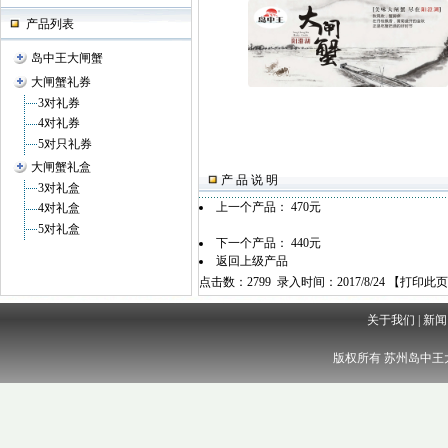
产品列表
岛中王大闸蟹
大闸蟹礼券
3对礼券
4对礼券
5对只礼券
大闸蟹礼盒
产 品 说 明
3对礼盒
上一个产品：
470元
4对礼盒
5对礼盒
下一个产品：
440元
返回上级产品
点击数：2799 录入时间：2017/8/24 【
打印此页
关于我们
|
新闻
版权所有 苏州岛中王大闸