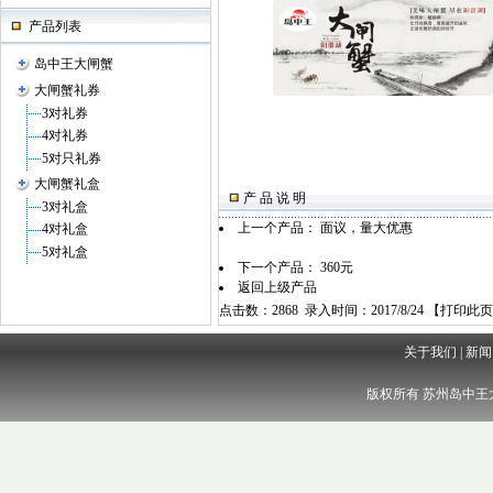
产品列表
岛中王大闸蟹
大闸蟹礼券
3对礼券
4对礼券
5对只礼券
大闸蟹礼盒
产 品 说 明
3对礼盒
上一个产品：
面议，量大优惠
4对礼盒
5对礼盒
下一个产品：
360元
返回上级产品
点击数：2868 录入时间：2017/8/24 【
打印此页
关于我们
|
新闻
版权所有 苏州岛中王大闸