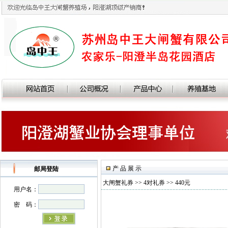
产 品 展 示
邮局登陆
大闸蟹礼券
>>
4对礼券
>> 440元
用户名：
密 码：