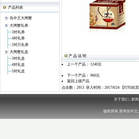
产品列表
岛中王大闸蟹
大闸蟹礼券
3对礼券
4对礼券
5对只礼券
大闸蟹礼盒
产 品 说 明
3对礼盒
上一个产品：
1240元
4对礼盒
5对礼盒
下一个产品：
960元
返回上级产品
点击数：2913 录入时间：2017/8/24 【
打印此页
关于我们
|
新闻
版权所有 苏州岛中王大闸