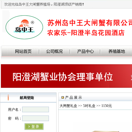
产 品 展 示
邮局登陆
大闸蟹礼盒
>>
5对礼盒
>> 1150元
用户名：
密 码：